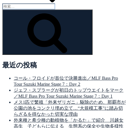
検
索:
検
索
最近の投稿
コール・フロイドが首位で決勝進出／MLF Bass Pro
Tour Suzuki Marine Stage 7：Day 2
ジェフ・スプラーグが初日のトップウエイトをマーク
／MLF Bass Pro Tour Suzuki Marine Stage 7：Day 1
メス1匹で繁殖「外来ザリガニ」駆除のため、那覇市が
公園の池をコンクリ埋め立て…“大規模工事”に踏み切
らざるを得なかった切実な理由
外来種と希少種の動植物を「かるた」で紹介 川越女
高生 子どもらに伝える 生態系の保全や生物多様性