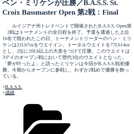
日:
ベン・ミリケンが圧勝／B.A.S.S. St.
Croix Bassmaster Open 第2戦：Final
ルイジアナ州トレドベントで開催されたB.A.S.S. Open第
2戦はトーナメントの全日程を終了。予選を通過した上位
10名で競われたこの日、トーナメントリーダーのベン・ミリ
ケンは21Lb7ozをウエイイン。トータルウエイトを77Lb14oz
とし、2位に10Lb以上の大差をつけて圧勝。このウエイトは
3デイのオープン戦において歴代3位のウエイトとなった。
「夢が叶ったよ」と語ったミリケンは今回がB.A.S.S.戦初優
勝。今期からオープンに参戦し、わずか2戦めで優勝を飾っ
ている。
+
B.A.S.S.
+
成績
カ
テ
ゴ
リ
ー