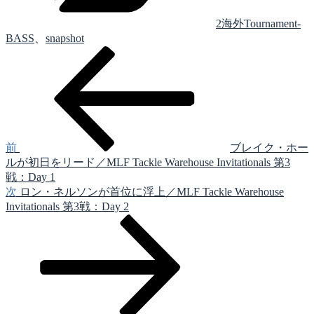
2海外Tournament-
BASS
、
snapshot
前
投
の
稿
投
稿
ナ
ビ
ゲ
前
ブレイク・ホー
ルが初日をリード／MLF Tackle Warehouse Invitationals 第3
ー
戦：Day 1
シ
次
次
ロン・ネルソンが首位に浮上／MLF Tackle Warehouse
の
Invitationals 第3戦：Day 2
ョ
投
ン
稿