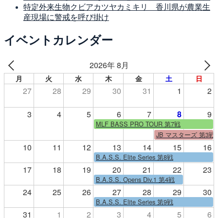
特定外来生物クビアカツヤカミキリ 香川県が農業生
産現場に警戒を呼び掛け
イベントカレンダー
2026年 8月
月
火
水
木
金
土
日
27
28
29
30
31
1
2
3
4
5
6
7
8
9
MLF BASS PRO TOUR 第7戦
JB マスターズ 第3戦
10
11
12
13
14
15
16
B.A.S.S. Elite Series 第8戦
17
18
19
20
21
22
23
B.A.S.S. Opens Div.1 第4戦
24
25
26
27
28
29
30
B.A.S.S. Elite Series 第9戦
31
1
2
3
4
5
6