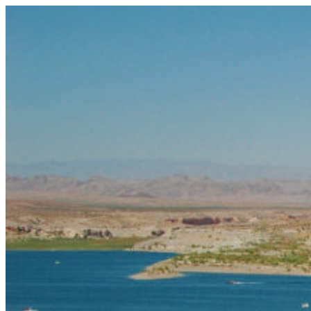
コ
ン
テ
ン
ツ
へ
ス
キ
ッ
プ