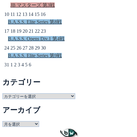
JB マスターズ 第3戦
10
11
12
13
14
15
16
B.A.S.S. Elite Series 第8戦
17
18
19
20
21
22
23
B.A.S.S. Opens Div.1 第4戦
24
25
26
27
28
29
30
B.A.S.S. Elite Series 第9戦
31
1
2
3
4
5
6
カテゴリー
カ
テ
アーカイブ
ゴ
リ
ー
ア
ー
カ