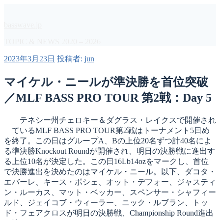
コ
ン
basswave.jp
テ
ン
TOPIC & NEWS 2020 – 2026
ツ
投
2023年3月23日
投稿者:
jun
へ
稿
ス
日:
マイケル・ニールが準決勝を首位突破
キ
ッ
／MLF BASS PRO TOUR 第2戦：Day 5
プ
テネシー州チェロキー＆ダグラス・レイクスで開催され
ているMLF BASS PRO TOUR第2戦はトーナメント5日め
を終了。この日はグループA、Bの上位20名ずつ計40名によ
る準決勝Knockout Roundが開催され、明日の決勝戦に進出す
る上位10名が決定した。この日16Lb14ozをマークし、首位
で決勝進出を決めたのはマイケル・ニール。以下、ダコタ・
エバーレ、キース・ポシェ、オット・デフォー、ジャスティ
ン・ルーカス、マット・ベッカー、スペンサー・シャフィー
ルド、ジェイコブ・ウィーラー、ニック・ルブラン、トッ
ド・フェアクロスが明日の決勝戦、Championship Round進出