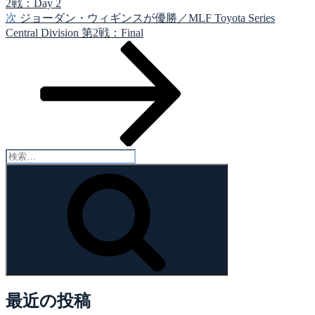
2戦：Day 2
シ
次
次
ジョーダン・ウィギンスが優勝／MLF Toyota Series
の
Central Division 第2戦：Final
ョ
投
ン
稿
検
索:
検
索
最近の投稿