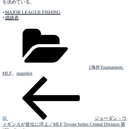
を決めている。
+
MAJOR LEAGUE FISHING
+
成績表
カ
テ
ゴ
リ
ー
1海外Tournament-
MLF
、
snapshot
前
投
の
稿
投
稿
ナ
ビ
ゲ
前
ジョーダン・ウ
ィギンスが首位に浮上／MLF Toyota Series Central Division 第
ー