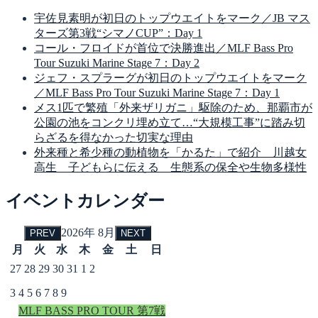
宇佐見素明が初日のトップウエイトをマーク／JB マス
ターズ第3戦“シマノCUP”：Day 1
コール・フロイドが首位で決勝進出／MLF Bass Pro
Tour Suzuki Marine Stage 7：Day 2
ジェフ・スプラーグが初日のトップウエイトをマーク
／MLF Bass Pro Tour Suzuki Marine Stage 7：Day 1
メス1匹で繁殖「外来ザリガニ」駆除のため、那覇市が
公園の池をコンクリ埋め立て…“大規模工事”に踏み切
らざるを得なかった切実な理由
外来種と希少種の動植物を「かるた」で紹介 川越女
高生 子どもらに伝える 生態系の保全や生物多様性
イベントカレンダー
2026年 8月
PREV
NEXT
月
火
水
木
金
土
日
27
28
29
30
31
1
2
3
4
5
6
7
8
9
MLF BASS PRO TOUR 第7戦