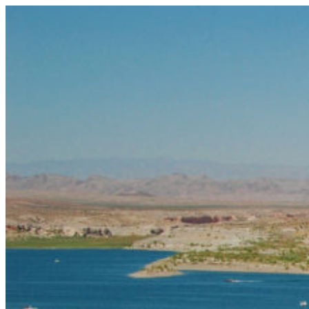
コ
ン
テ
ン
ツ
へ
ス
キ
ッ
プ