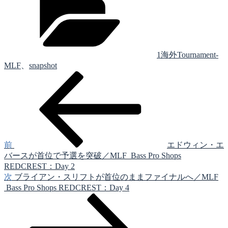
ゴ
リ
ー
1海外Tournament-
MLF
、
snapshot
前
投
の
稿
投
稿
ナ
ビ
ゲ
前
エドウィン・エ
バースが首位で予選を突破／MLF Bass Pro Shops
ー
REDCREST：Day 2
シ
次
次
ブライアン・スリフトが首位のままファイナルへ／MLF
の
Bass Pro Shops REDCREST：Day 4
ョ
投
ン
稿