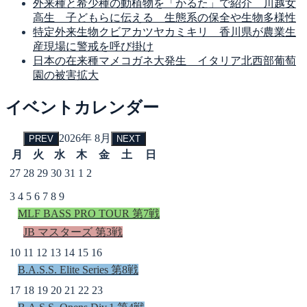
外来種と希少種の動植物を「かるた」で紹介 川越女
高生 子どもらに伝える 生態系の保全や生物多様性
特定外来生物クビアカツヤカミキリ 香川県が農業生
産現場に警戒を呼び掛け
日本の在来種マメコガネ大発生 イタリア北西部葡萄
園の被害拡大
イベントカレンダー
2026年 8月
PREV
NEXT
月
火
水
木
金
土
日
27
28
29
30
31
1
2
3
4
5
6
7
8
9
MLF BASS PRO TOUR 第7戦
JB マスターズ 第3戦
10
11
12
13
14
15
16
B.A.S.S. Elite Series 第8戦
17
18
19
20
21
22
23