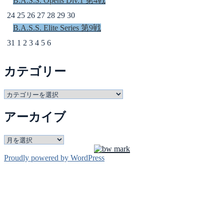
B.A.S.S. Opens Div.1 第4戦
24
25
26
27
28
29
30
B.A.S.S. Elite Series 第9戦
31
1
2
3
4
5
6
カテゴリー
カ
テ
アーカイブ
ゴ
リ
ー
ア
ー
Proudly powered by WordPress
カ
イ
ブ