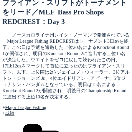
日:
ブライアン・スリフトがトーナメント
をリード／MLF Bass Pro Shops
REDCREST：Day 3
ノースカロライナ州レイク・ノーマンで開催されている
Major League Fishing REDCRESTはトーナメント3日めを終
了。この日は予選を通過した上位20名によるKnockout Round
1が開催され、明日のKnockout Round 2に進出する上位15名
が決定した。ウエイトをゼロに戻して競われたこの日、
17Lb12ozをマークして首位に立ったのはブライアン・スリ
フト。以下、上位陣は2位ジェイコブ・ウィーラー、3位アル
トン・ジョーンズ Jr.、4位エイドリアン・アビーナ、5位ジ
ョナサン・バンダムとなっている。明日は15名による
Knockout Round 2が開催され、明後日のChampionship Round
に進出する上位10名が決定する。
+
Major League Fishing
+
成績
カ
テ