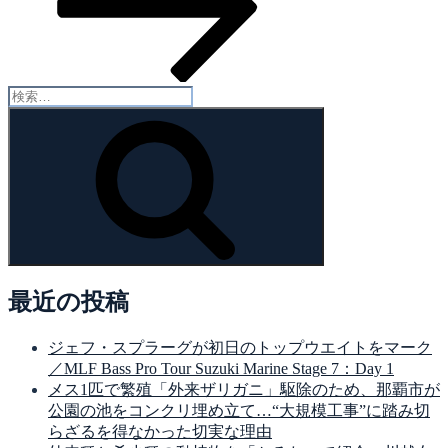
検
索:
検
索
最近の投稿
ジェフ・スプラーグが初日のトップウエイトをマーク
／MLF Bass Pro Tour Suzuki Marine Stage 7：Day 1
メス1匹で繁殖「外来ザリガニ」駆除のため、那覇市が
公園の池をコンクリ埋め立て…“大規模工事”に踏み切
らざるを得なかった切実な理由