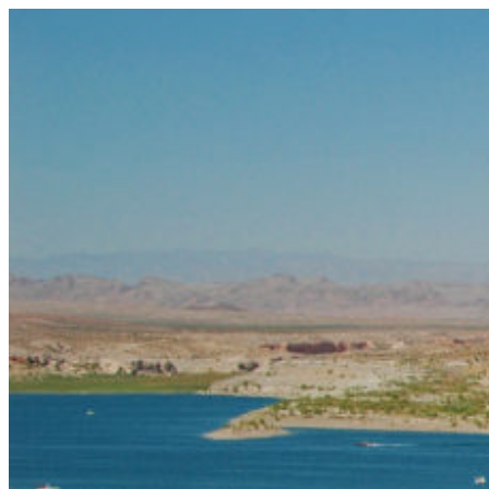
コ
ン
テ
ン
ツ
へ
ス
キ
ッ
プ