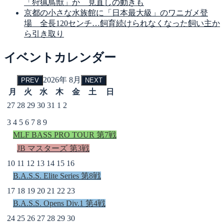
「狩猟鳥獣」か 見直しの動きも
京都の小さな水族館に「日本最大級」のワニガメ登
場 全長120センチ…飼育続けられなくなった飼い主か
ら引き取り
イベントカレンダー
2026年 8月
PREV
NEXT
月
火
水
木
金
土
日
27
28
29
30
31
1
2
3
4
5
6
7
8
9
MLF BASS PRO TOUR 第7戦
JB マスターズ 第3戦
10
11
12
13
14
15
16
B.A.S.S. Elite Series 第8戦
17
18
19
20
21
22
23
B.A.S.S. Opens Div.1 第4戦
24
25
26
27
28
29
30