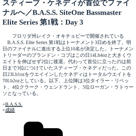
日:
スティーブ・ケネディが首位でファイ
ナルへ／B.A.S.S. SiteOne Bassmaster
Elite Series 第1戦：Day 3
フロリダ州レイク・オキチョビーで開催されている
B.A.S.S. Elite Series 第1戦はトーナメント3日めを終了。明
日のファイナルに進出する上位10名が決定した。トーナメン
トリーダーのブランドン・コブはこの日14Lb4ozと大きくウ
エイトを伸ばせず2位に後退。代わって首位に立ったのは前
日まで3位につけていたスティーブ・ケネディだった。この
日23Lb1ozをウエイインしたケネディはトータルウエイトを
70Lb2ozとしている。以下、上位陣は3位タイラー・リベッ
ト、4位クラーク・ウェンドラント、5位ローガン・ラトゥー
ソとなっている。
+
B.A.S.S.
+
成績
カ
テ
ゴ