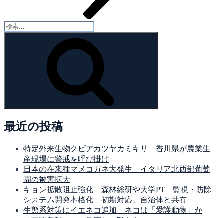
検
索:
検
索
最近の投稿
特定外来生物クビアカツヤカミキリ 香川県が農業生
産現場に警戒を呼び掛け
日本の在来種マメコガネ大発生 イタリア北西部葡萄
園の被害拡大
キョン拡散阻止強化 森林総研や大学PT 監視・防除
システム開発本格化 初期対応、自治体と共有
生態系対策にイエネコ追加 ネコは「愛護動物」か