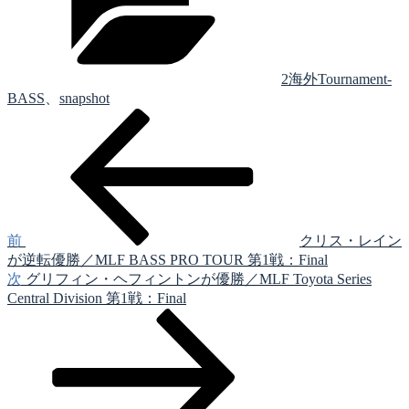
リ
ー
2海外Tournament-
BASS
、
snapshot
前
投
の
稿
投
稿
ナ
ビ
ゲ
前
クリス・レイン
が逆転優勝／MLF BASS PRO TOUR 第1戦：Final
ー
次
次
グリフィン・ヘフィントンが優勝／MLF Toyota Series
シ
の
Central Division 第1戦：Final
投
ョ
稿
ン