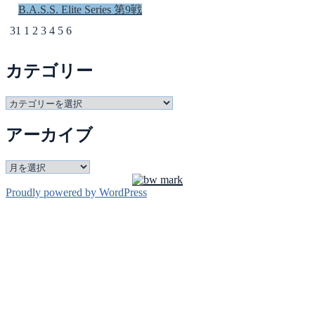
B.A.S.S. Elite Series 第9戦
31
1
2
3
4
5
6
カテゴリー
カ
テ
アーカイブ
ゴ
リ
ー
ア
ー
Proudly powered by WordPress
カ
イ
ブ