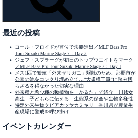
最近の投稿
コール・フロイドが首位で決勝進出／MLF Bass Pro
Tour Suzuki Marine Stage 7：Day 2
ジェフ・スプラーグが初日のトップウエイトをマーク
／MLF Bass Pro Tour Suzuki Marine Stage 7：Day 1
メス1匹で繁殖「外来ザリガニ」駆除のため、那覇市が
公園の池をコンクリ埋め立て…“大規模工事”に踏み切
らざるを得なかった切実な理由
外来種と希少種の動植物を「かるた」で紹介 川越女
高生 子どもらに伝える 生態系の保全や生物多様性
特定外来生物クビアカツヤカミキリ 香川県が農業生
産現場に警戒を呼び掛け
イベントカレンダー