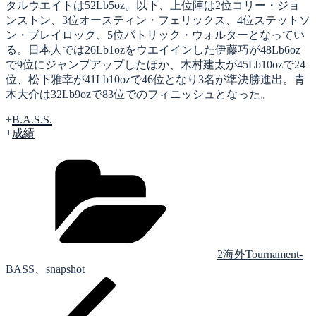
タルウエイトは52Lb5oz。以下、上位陣は2位コリー・ジョ
ンストン、3位オースティン・フェリックス、4位ステットソ
ン・ブレイロック、5位パトリック・ウォルターとなってい
る。日本人では26Lb1ozをウエイインした伊藤巧が48Lb6oz
で9位にジャンプアップしたほか、木村建太が45Lb10ozで24
位、松下雅幸が41Lb10ozで46位となり3名が準決勝進出。青
木大介は32Lb9ozで83位でのフィニッシュとなった。
+
B.A.S.S.
+
成績
カ
テ
ゴ
リ
ー
2海外Tournament-
BASS
、
snapshot
前
投
の
稿
投