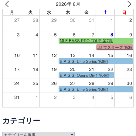
2026年 8月
月
火
水
木
金
土
日
27
28
29
30
31
1
2
3
4
5
6
7
8
9
MLF BASS PRO TOUR 第7戦
JB マスターズ 第3戦
10
11
12
13
14
15
16
B.A.S.S. Elite Series 第8戦
17
18
19
20
21
22
23
B.A.S.S. Opens Div.1 第4戦
24
25
26
27
28
29
30
B.A.S.S. Elite Series 第9戦
31
1
2
3
4
5
6
カテゴリー
カ