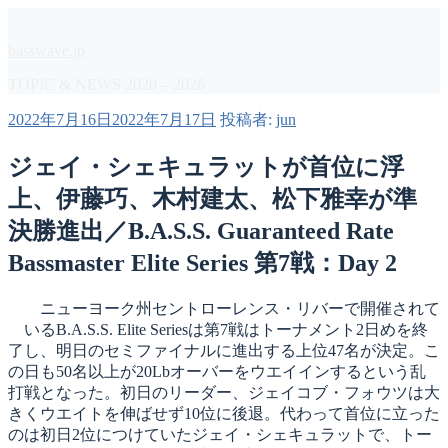
コ
ン
basswave.jp
テ
ン
TOPIC & NEWS 2020 – 2026
ツ
投
2022年7月16日
2022年7月17日
投稿者:
jun
へ
稿
ス
日:
ジェイ・シェキュラットが首位に浮
キ
ッ
上、伊藤巧、木村建太、松下雅幸が準
プ
決勝進出／B.A.S.S. Guaranteed Rate
Bassmaster Elite Series 第7戦：Day 2
ニューヨーク州セントローレンス・リバーで開催されて
いるB.A.S.S. Elite Seriesは第7戦はトーナメント2日めを終
了し、明日のセミファイナルに進出する上位47名が決定。こ
の日も50名以上が20Lbオーバーをウエイインするという乱
打戦となった。初日のリーダー、ジェイコブ・フォウツは大
きくウエイトを伸ばせず10位に後退。代わって首位に立った
のは初日2位につけていたジェイ・シェキュラットで、トー