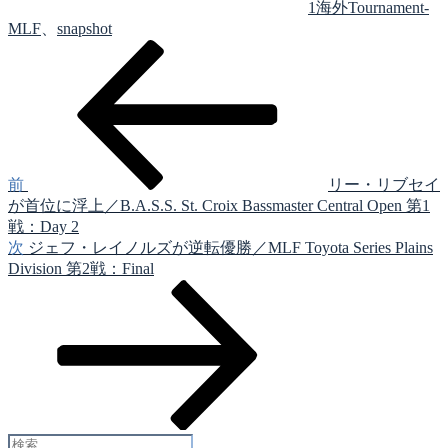
1海外Tournament-
MLF
、
snapshot
前
投
の
稿
投
稿
ナ
ビ
ゲ
前
リー・リブセイ
が首位に浮上／B.A.S.S. St. Croix Bassmaster Central Open 第1
ー
戦：Day 2
シ
次
次
ジェフ・レイノルズが逆転優勝／MLF Toyota Series Plains
の
Division 第2戦：Final
ョ
投
ン
稿
検