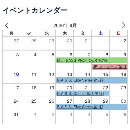
イベントカレンダー
2026年 8月
月
火
水
木
金
土
日
27
28
29
30
31
1
2
3
4
5
6
7
8
9
MLF BASS PRO TOUR 第7戦
JB マスターズ 第3戦
10
11
12
13
14
15
16
B.A.S.S. Elite Series 第8戦
17
18
19
20
21
22
23
B.A.S.S. Opens Div.1 第4戦
24
25
26
27
28
29
30
B.A.S.S. Elite Series 第9戦
31
1
2
3
4
5
6