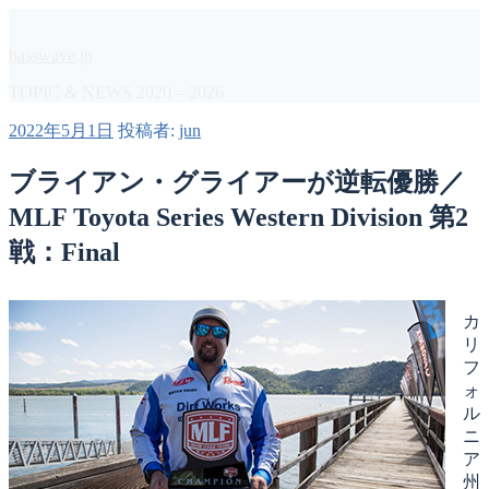
コ
ン
basswave.jp
テ
ン
TOPIC & NEWS 2020 – 2026
ツ
投
2022年5月1日
投稿者:
jun
へ
稿
ス
日:
ブライアン・グライアーが逆転優勝／
キ
ッ
MLF Toyota Series Western Division 第2
プ
戦：Final
カ
リ
フ
ォ
ル
ニ
ア
州