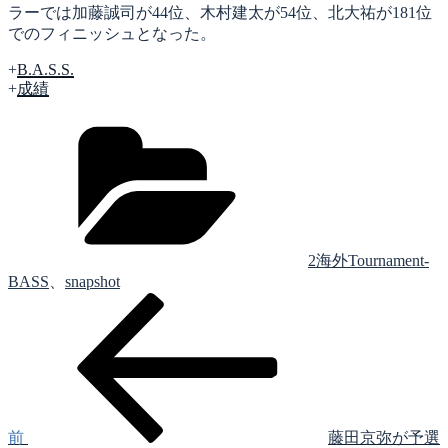
ラーでは加藤誠司が44位、木村建太が54位、北大祐が181位
でのフィニッシュとなった。
+
B.A.S.S.
+
成績
カ
テ
ゴ
リ
ー
2海外Tournament-
BASS
、
snapshot
前
投
の
稿
投
稿
ナ
ビ
ゲ
前
藤田京弥が予選