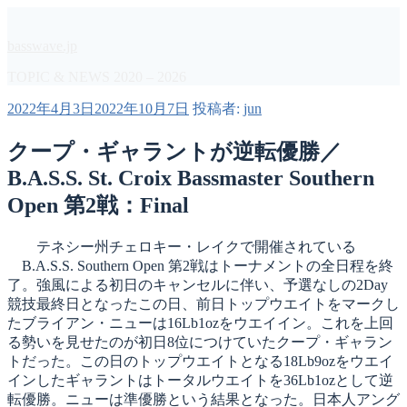
コ
ン
basswave.jp
テ
ン
TOPIC & NEWS 2020 – 2026
ツ
投
2022年4月3日
2022年10月7日
投稿者:
jun
へ
稿
ス
日:
クープ・ギャラントが逆転優勝／
キ
ッ
B.A.S.S. St. Croix Bassmaster Southern
プ
Open 第2戦：Final
テネシー州チェロキー・レイクで開催されている
B.A.S.S. Southern Open 第2戦はトーナメントの全日程を終
了。強風による初日のキャンセルに伴い、予選なしの2Day
競技最終日となったこの日、前日トップウエイトをマークし
たブライアン・ニューは16Lb1ozをウエイイン。これを上回
る勢いを見せたのが初日8位につけていたクープ・ギャラン
トだった。この日のトップウエイトとなる18Lb9ozをウエイ
インしたギャラントはトータルウエイトを36Lb1ozとして逆
転優勝。ニューは準優勝という結果となった。日本人アング