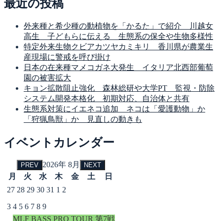
最近の投稿
外来種と希少種の動植物を「かるた」で紹介 川越女
高生 子どもらに伝える 生態系の保全や生物多様性
特定外来生物クビアカツヤカミキリ 香川県が農業生
産現場に警戒を呼び掛け
日本の在来種マメコガネ大発生 イタリア北西部葡萄
園の被害拡大
キョン拡散阻止強化 森林総研や大学PT 監視・防除
システム開発本格化 初期対応、自治体と共有
生態系対策にイエネコ追加 ネコは「愛護動物」か
「狩猟鳥獣」か 見直しの動きも
イベントカレンダー
2026年 8月
PREV
NEXT
月
火
水
木
金
土
日
27
28
29
30
31
1
2
3
4
5
6
7
8
9
MLF BASS PRO TOUR 第7戦