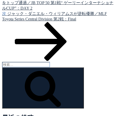
をトップ通過／JB TOP 50 第1戦“ ゲーリーインターナショナ
ー
ルCUP”：DAY 2
シ
次
次
ジャック・ダニエル・ウィリアムスが逆転優勝／MLF
の
Toyota Series Central Division 第2戦：Final
ョ
投
ン
稿
検
索:
検
索