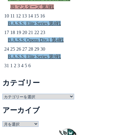
JB マスターズ 第3戦
10
11
12
13
14
15
16
B.A.S.S. Elite Series 第8戦
17
18
19
20
21
22
23
B.A.S.S. Opens Div.1 第4戦
24
25
26
27
28
29
30
B.A.S.S. Elite Series 第9戦
31
1
2
3
4
5
6
カテゴリー
カ
テ
アーカイブ
ゴ
リ
ー
ア
ー