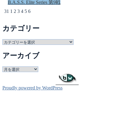
B.A.S.S. Elite Series 第9戦
31
1
2
3
4
5
6
カテゴリー
カ
テ
アーカイブ
ゴ
リ
ー
ア
ー
カ
イ
Proudly powered by WordPress
ブ