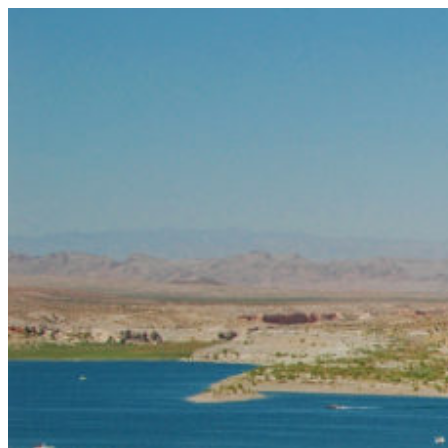
コ
ン
テ
ン
ツ
へ
ス
キ
ッ
プ