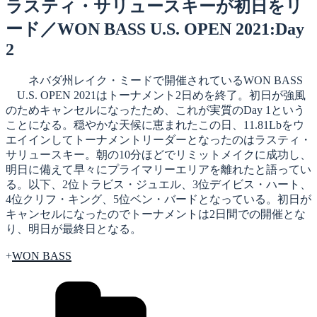
日:
ラスティ・サリュースキーが初日をリ
ード／WON BASS U.S. OPEN 2021:Day
2
ネバダ州レイク・ミードで開催されているWON BASS
U.S. OPEN 2021はトーナメント2日めを終了。初日が強風
のためキャンセルになったため、これが実質のDay 1という
ことになる。穏やかな天候に恵まれたこの日、11.81Lbをウ
エイインしてトーナメントリーダーとなったのはラスティ・
サリュースキー。朝の10分ほどでリミットメイクに成功し、
明日に備えて早々にプライマリーエリアを離れたと語ってい
る。以下、2位トラビス・ジュエル、3位デイビス・ハート、
4位クリフ・キング、5位ベン・バードとなっている。初日が
キャンセルになったのでトーナメントは2日間での開催とな
り、明日が最終日となる。
+
WON BASS
カ
テ
ゴ