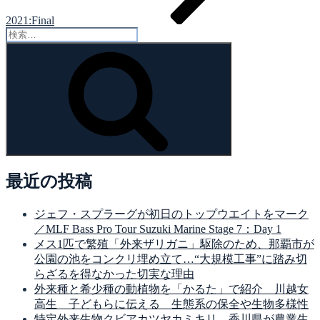
2021:Final
検
索:
検
索
最近の投稿
ジェフ・スプラーグが初日のトップウエイトをマーク
／MLF Bass Pro Tour Suzuki Marine Stage 7：Day 1
メス1匹で繁殖「外来ザリガニ」駆除のため、那覇市が
公園の池をコンクリ埋め立て…“大規模工事”に踏み切
らざるを得なかった切実な理由
外来種と希少種の動植物を「かるた」で紹介 川越女
高生 子どもらに伝える 生態系の保全や生物多様性
特定外来生物クビアカツヤカミキリ 香川県が農業生