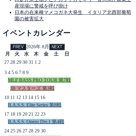
産現場に警戒を呼び掛け
日本の在来種マメコガネ大発生 イタリア北西部葡萄
園の被害拡大
イベントカレンダー
2026年 8月
PREV
NEXT
月
火
水
木
金
土
日
27
28
29
30
31
1
2
3
4
5
6
7
8
9
MLF BASS PRO TOUR 第7戦
JB マスターズ 第3戦
10
11
12
13
14
15
16
B.A.S.S. Elite Series 第8戦
17
18
19
20
21
22
23
B.A.S.S. Opens Div.1 第4戦
24
25
26
27
28
29
30