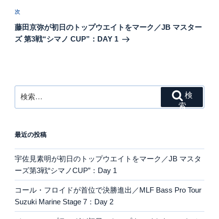
ゲ
次
次
の
ー
藤田京弥が初日のトップウエイトをマーク／JB マスター
投
シ
ズ 第3戦“シマノ CUP”：DAY 1
稿
ョ
ン
検
検
索:
索
最近の投稿
宇佐見素明が初日のトップウエイトをマーク／JB マスタ
ーズ第3戦“シマノCUP”：Day 1
コール・フロイドが首位で決勝進出／MLF Bass Pro Tour
Suzuki Marine Stage 7：Day 2