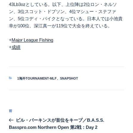
43Lb3ozとしている。以下、上位陣は2位ロン・ネルソ
ン、3位スコット・ドブソン、4位マシュー・ステファ
ン、5位コディ・パイクとなっている。日本人では小池貴
幸が100位、深江真一が119位で大会を終えている。
+
Major League Fishing
+
成績
カ
1海外TOURNAMENT-MLF
、
SNAPSHOT
テ
ゴ
リ
ー
投
前
前
稿
の
ビル・パーキンスが首位をキープ／B.A.S.S.
ナ
投
Basspro.com Northern Open 第2戦：Day 2
ビ
稿