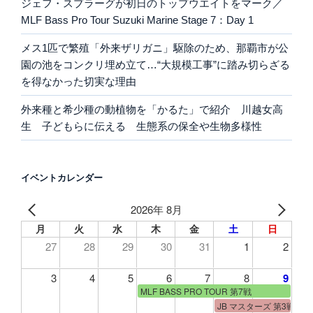
ジェフ・スプラーグが初日のトップウエイトをマーク／
MLF Bass Pro Tour Suzuki Marine Stage 7：Day 1
メス1匹で繁殖「外来ザリガニ」駆除のため、那覇市が公
園の池をコンクリ埋め立て…“大規模工事”に踏み切らざる
を得なかった切実な理由
外来種と希少種の動植物を「かるた」で紹介 川越女高
生 子どもらに伝える 生態系の保全や生物多様性
イベントカレンダー
2026年 8月
月
火
水
木
金
土
日
27
28
29
30
31
1
2
3
4
5
6
7
8
9
MLF BASS PRO TOUR 第7戦
JB マスターズ 第3戦