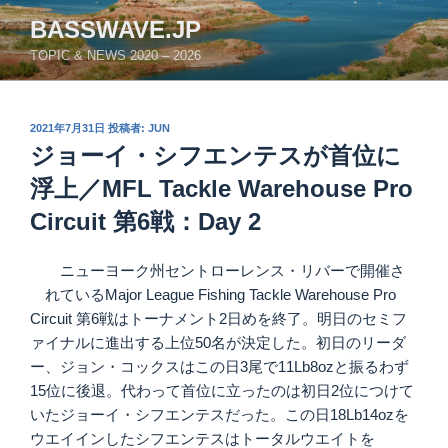
コ
BASSWAVE.JP
ン
TOPIC & NEWS 2020 – 2026
テ
ン
ツ
投
2021年7月31日
投稿者:
JUN
へ
稿
ジョーイ・シフエンテスが首位に
ス
日:
キ
浮上／MFL Tackle Warehouse Pro
ッ
Circuit 第6戦：Day 2
プ
ニューヨーク州セントローレンス・リバーで開催さ
れているMajor League Fishing Tackle Warehouse Pro
Circuit 第6戦はトーナメント2日めを終了。明日のセミフ
ァイナルに進出する上位50名が決定した。初日のリーダ
ー、ジョン・コックスはこの日3尾で11Lb8ozと振るわず
15位に後退。代わって首位に立ったのは初日2位につけて
いたジョーイ・シフエンテスだった。この日18Lb14ozを
ウエイインしたシフエンテスはトータルウエイトを