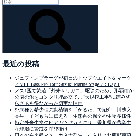
検
索:
検
索
最近の投稿
ジェフ・スプラーグが初日のトップウエイトをマーク
／MLF Bass Pro Tour Suzuki Marine Stage 7：Day 1
メス1匹で繁殖「外来ザリガニ」駆除のため、那覇市が
公園の池をコンクリ埋め立て…“大規模工事”に踏み切
らざるを得なかった切実な理由
外来種と希少種の動植物を「かるた」で紹介 川越女
高生 子どもらに伝える 生態系の保全や生物多様性
特定外来生物クビアカツヤカミキリ 香川県が農業生
産現場に警戒を呼び掛け
日本の在来種マメコガネ大発生 イタリア北西部葡萄