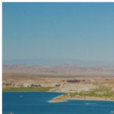
コ
ン
テ
ン
ツ
へ
ス
キ
ッ
プ