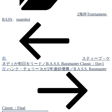
ー
2海外Tournament-
BASS
、
snapshot
前
投
の
稿
投
稿
ナ
ビ
ゲ
前
スティーブ・ケ
ネディが初日をリード／B.A.S.S. Bassmaster Classic：Day1
ー
次
次
ハンク・チェリー Jr.が2年連続優勝／B.A.S.S. Bassmaster
シ
の
投
ョ
稿
ン
Classic：Final