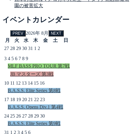
園の被害拡大
イベントカレンダー
2026年 8月
PREV
NEXT
月
火
水
木
金
土
日
27
28
29
30
31
1
2
3
4
5
6
7
8
9
MLF BASS PRO TOUR 第7戦
JB マスターズ 第3戦
10
11
12
13
14
15
16
B.A.S.S. Elite Series 第8戦
17
18
19
20
21
22
23
B.A.S.S. Opens Div.1 第4戦
24
25
26
27
28
29
30
B.A.S.S. Elite Series 第9戦
31
1
2
3
4
5
6