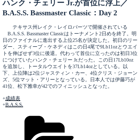
日:
ハンク・チェリー Jr.が首位に浮上／
B.A.S.S. Bassmaster Classic：Day 2
テキサス州レイク・レイロバーツで開催されている
B.A.S.S. Bassmaster Classicはトーナメント2日めを終了。明
日のファイナルに進出する上位25名が決定した。初日のリー
ダー、スティーブ・ケネディはこの日4尾で9Lb11ozとウエイ
トを伸ばせず3位に後退。代わって首位に立ったのは初日3位
につけていたハンク・チェリー Jr.だった。この日17Lb10oz
を追加し、トータルウエイトを37Lb14ozとしている。以
下、上位陣は2位ジャスティン・カー、4位クリス・ジョーン
ズ、5位マット・アリーとなっている。日本人では伊藤巧が
41位、松下雅幸が42でのフィニッシュとなった。
+
成績表
+
B.A.S.S.
カ
テ
ゴ
リ