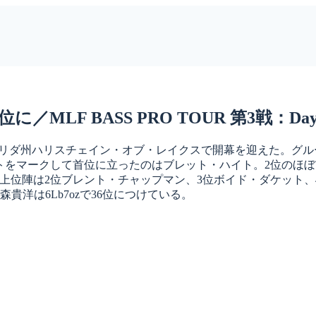
F BASS PRO TOUR 第3戦：Day
がフロリダ州ハリスチェイン・オブ・レイクスで開幕を迎えた。グループAの
エイトをマークして首位に立ったのはブレット・ハイト。2位のほ
下、上位陣は2位ブレント・チャップマン、3位ボイド・ダケット、4
森貴洋は6Lb7ozで36位につけている。