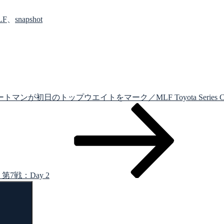
LF
、
snapshot
が初日のトップウエイトをマーク／MLF Toyota Series Central
 第7戦：Day 2
検
索