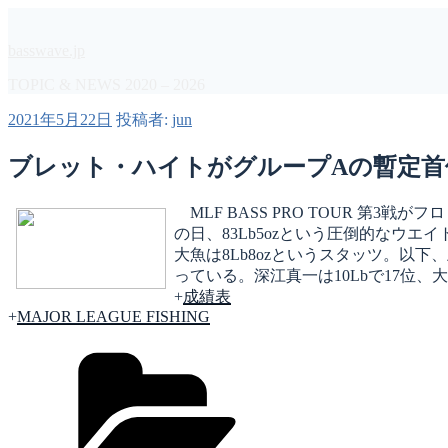
コ
ン
basswave.jp
テ
ン
TOPIC & NEWS 2020 – 2026
ツ
投
2021年5月22日
投稿者:
jun
へ
稿
ス
日:
ブレット・ハイトがグループAの暫定首位に／ML
キ
ッ
プ
MLF BASS PRO TOUR 第3戦
の日、83Lb5ozという圧倒的なウ
大魚は8Lb8ozというスタッツ。以
っている。深江真一は10Lbで17位、大
+
成績表
+
MAJOR LEAGUE FISHING
カ
テ
ゴ
リ
ー