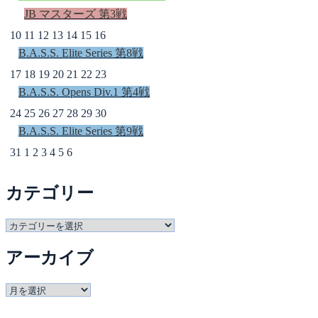
JB マスターズ 第3戦
10
11
12
13
14
15
16
B.A.S.S. Elite Series 第8戦
17
18
19
20
21
22
23
B.A.S.S. Opens Div.1 第4戦
24
25
26
27
28
29
30
B.A.S.S. Elite Series 第9戦
31
1
2
3
4
5
6
カテゴリー
カ
テ
アーカイブ
ゴ
リ
ー
ア
ー