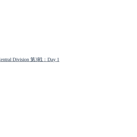
 Division 第3戦：Day 1