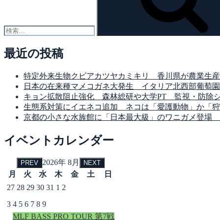
最近の投稿
特定外来生物クビアカツヤカミキリ 香川県が農業生産
日本の在来種マメコガネ大発生 イタリア北西部葡萄園
キョン拡散阻止強化 森林総研や大学PT 監視・防除
生態系対策にイエネコ追加 ネコは「愛護動物」か「狩
京都の小さな水族館に「日本最大級」のワニガメ登場 
イベントカレンダー
2026年 8月
PREV
NEXT
月
火
水
木
金
土
日
27
28
29
30
31
1
2
3
4
5
6
7
8
9
MLF BASS PRO TOUR 第7戦