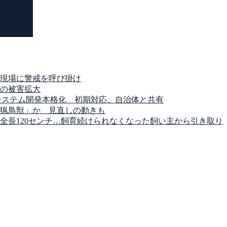
現場に警戒を呼び掛け
の被害拡大
システム開発本格化 初期対応、自治体と共有
猟鳥獣」か 見直しの動きも
全長120センチ…飼育続けられなくなった飼い主から引き取り