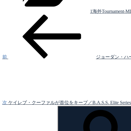
1海外Tournament-M
前
投
の
稿
投
稿
ナ
ビ
ゲ
前
ジョーダン・ハートマン
次
ー
の
シ
投
稿
ョ
ン
次
ケイレブ・クーファルが首位をキープ／B.A.S.S. Elite Series
検
索: