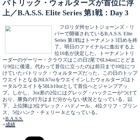
日:
パトリック・ウォルターズが首位に浮
上／B.A.S.S. Elite Series 第1戦：Day 3
フロリダ州セントジョーンズ・リ
バーで開催されているB.A.S.S. Elite
Series 第1戦はトーナメント3日めを終
了。明日のファイナルに進出する上
位10名が決定した。トーナメントリ
ーダーのゲーリー・クラウズはこの日2尾で6Lb4ozにとどま
り9位に後退。代わって首位に立ったのは前日まで10位につ
けていたパトリック・ウォルターズだった。この日のトップ
ウエイトとなる26Lb7ozをウエイインしたウォルターズはト
ータルウエイトを58Lb10ozとして首位へとジャンプアッ
プ。しかし、3oz差の2位にはグレッグ・ハックニーがつけて
おり、勝負の行方はまだ分からない状況となっている。以
下、上位陣は3位デレック・ハドノール、4位クリフ・プリン
ス、5位ハンク・チェリー Jr.となっている。
+
B.A.S.S.
+
成績
カ