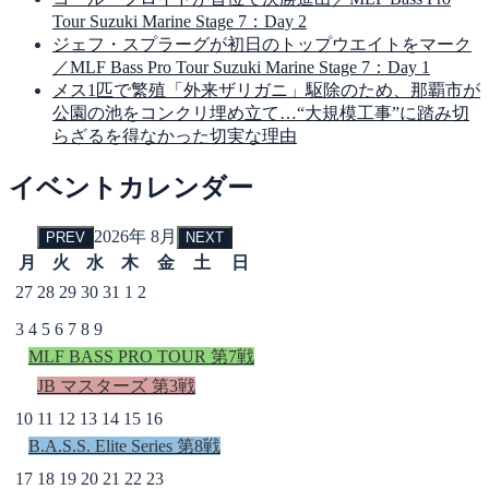
Tour Suzuki Marine Stage 7：Day 2
ジェフ・スプラーグが初日のトップウエイトをマーク
／MLF Bass Pro Tour Suzuki Marine Stage 7：Day 1
メス1匹で繁殖「外来ザリガニ」駆除のため、那覇市が
公園の池をコンクリ埋め立て…“大規模工事”に踏み切
らざるを得なかった切実な理由
イベントカレンダー
2026年 8月
PREV
NEXT
月
火
水
木
金
土
日
27
28
29
30
31
1
2
3
4
5
6
7
8
9
MLF BASS PRO TOUR 第7戦
JB マスターズ 第3戦
10
11
12
13
14
15
16
B.A.S.S. Elite Series 第8戦
17
18
19
20
21
22
23