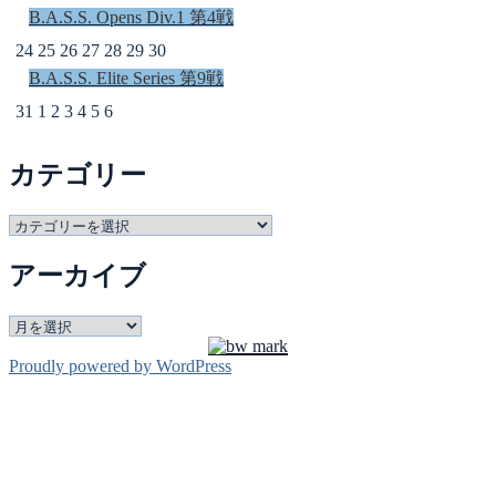
B.A.S.S. Opens Div.1 第4戦
24
25
26
27
28
29
30
B.A.S.S. Elite Series 第9戦
31
1
2
3
4
5
6
カテゴリー
カ
テ
アーカイブ
ゴ
リ
ー
ア
ー
Proudly powered by WordPress
カ
イ
ブ