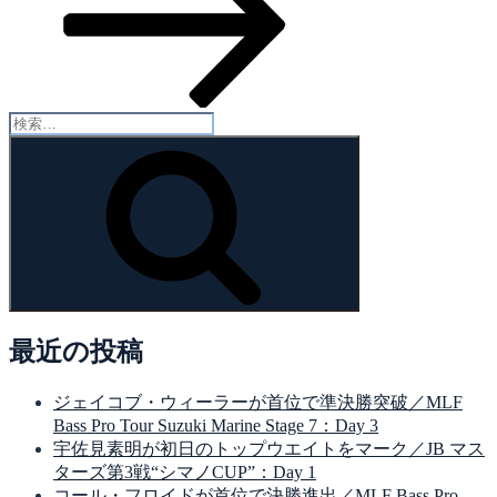
検
索:
検
索
最近の投稿
ジェイコブ・ウィーラーが首位で準決勝突破／MLF
Bass Pro Tour Suzuki Marine Stage 7：Day 3
宇佐見素明が初日のトップウエイトをマーク／JB マス
ターズ第3戦“シマノCUP”：Day 1
コール・フロイドが首位で決勝進出／MLF Bass Pro