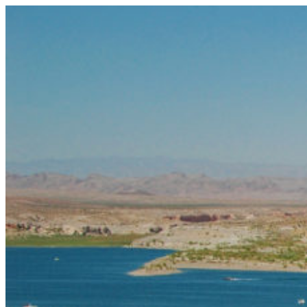
コ
ン
テ
ン
ツ
へ
ス
キ
ッ
プ