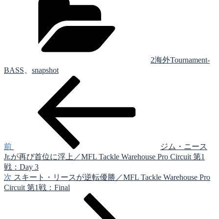
テ
ゴ
リ
ー
2海外Tournament-
BASS
、
snapshot
前
投
の
稿
投
稿
ナ
ビ
ゲ
前
ジム・ニース
Jr.が再び首位に浮上／MFL Tackle Warehouse Pro Circuit 第1
ー
戦：Day 3
シ
次
次
スキート・リースが逆転優勝／MFL Tackle Warehouse Pro
の
Circuit 第1戦：Final
ョ
投
ン
稿