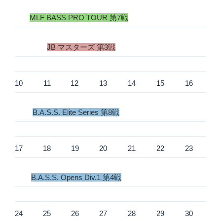
MLF BASS PRO TOUR 第7戦
JB マスターズ 第3戦
10
11
12
13
14
15
16
B.A.S.S. Elite Series 第8戦
17
18
19
20
21
22
23
B.A.S.S. Opens Div.1 第4戦
24
25
26
27
28
29
30