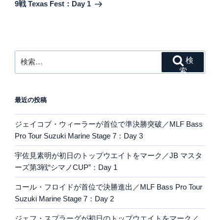
投
シ
9戦 Texas Fest：Day 1
稿
ョ
ン
検
検
索:
索
最近の投稿
ジェイコブ・ウィーラーが首位で準決勝突破／MLF Bass
Pro Tour Suzuki Marine Stage 7：Day 3
宇佐見素明が初日のトップウエイトをマーク／JB マスタ
ーズ第3戦“シマノCUP”：Day 1
コール・フロイドが首位で決勝進出／MLF Bass Pro Tour
Suzuki Marine Stage 7：Day 2
ジェフ・スプラーグが初日のトップウエイトをマーク／