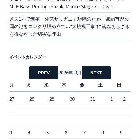
MLF Bass Pro Tour Suzuki Marine Stage 7：Day 1
メス1匹で繁殖「外来ザリガニ」駆除のため、那覇市が公
園の池をコンクリ埋め立て…“大規模工事”に踏み切らざる
を得なかった切実な理由
イベントカレンダー
2026年 8月
PREV
NEXT
月
火
水
木
金
土
日
27
28
29
30
31
1
2
3
4
5
6
7
8
9