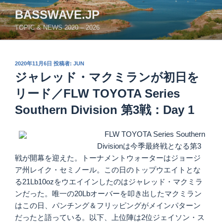
コ
BASSWAVE.JP
ン
TOPIC & NEWS 2020 – 2026
テ
ン
ツ
投
2020年11月6日
投稿者:
JUN
へ
稿
ジャレッド・マクミランが初日を
ス
日:
キ
リード／FLW TOYOTA Series
ッ
Southern Division 第3戦：Day 1
プ
FLW TOYOTA Series Southern
Divisionは今季最終戦となる第3
戦が開幕を迎えた。トーナメントウォーターはジョージ
ア州レイク・セミノール。この日のトップウエイトとな
る21Lb10ozをウエイインしたのはジャレッド・マクミラ
ンだった。唯一の20Lbオーバーを叩き出したマクミラン
はこの日、パンチング＆フリッピングがメインパターン
だったと語っている。以下、上位陣は2位ジェイソン・ス