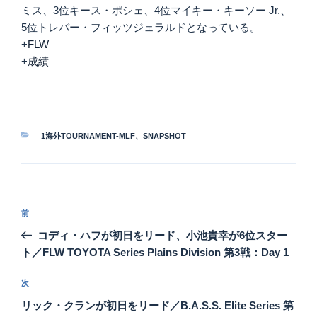
ミス、3位キース・ポシェ、4位マイキー・キーソー Jr.、
5位トレバー・フィッツジェラルドとなっている。
+
FLW
+
成績
カ
1海外TOURNAMENT-MLF
、
SNAPSHOT
テ
ゴ
リ
ー
投
前
前
稿
の
コディ・ハフが初日をリード、小池貴幸が6位スター
ナ
投
ト／FLW TOYOTA Series Plains Division 第3戦：Day 1
ビ
稿
ゲ
次
次
の
ー
リック・クランが初日をリード／B.A.S.S. Elite Series 第