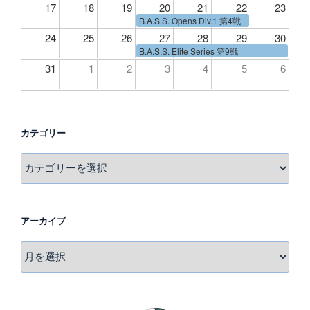
17
18
19
20
21
22
23
B.A.S.S. Opens Div.1 第4戦
24
25
26
27
28
29
30
B.A.S.S. Elite Series 第9戦
31
1
2
3
4
5
6
カテゴリー
カ
テ
ゴ
リ
アーカイブ
ー
ア
ー
カ
イ