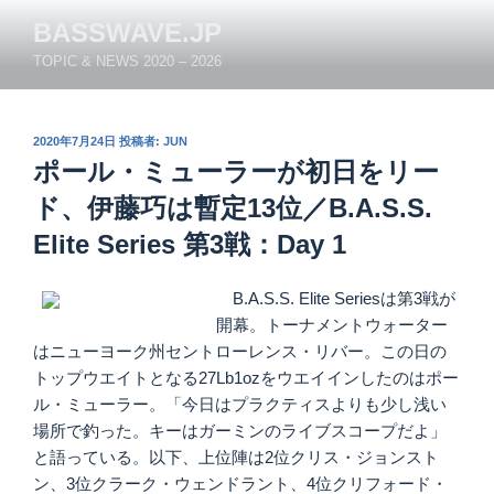
コ
BASSWAVE.JP
ン
TOPIC & NEWS 2020 – 2026
テ
ン
ツ
投
2020年7月24日
投稿者:
JUN
へ
稿
ポール・ミューラーが初日をリー
ス
日:
キ
ド、伊藤巧は暫定13位／B.A.S.S.
ッ
Elite Series 第3戦：Day 1
プ
B.A.S.S. Elite Seriesは第3戦が
開幕。トーナメントウォーター
はニューヨーク州セントローレンス・リバー。この日の
トップウエイトとなる27Lb1ozをウエイインしたのはポー
ル・ミューラー。「今日はプラクティスよりも少し浅い
場所で釣った。キーはガーミンのライブスコープだよ」
と語っている。以下、上位陣は2位クリス・ジョンスト
ン、3位クラーク・ウェンドラント、4位クリフォード・