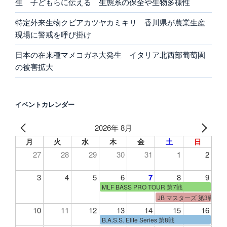
生 子どもらに伝える 生態系の保全や生物多様性
特定外来生物クビアカツヤカミキリ 香川県が農業生産
現場に警戒を呼び掛け
日本の在来種マメコガネ大発生 イタリア北西部葡萄園
の被害拡大
イベントカレンダー
2026年 8月
月
火
水
木
金
土
日
27
28
29
30
31
1
2
3
4
5
6
7
8
9
MLF BASS PRO TOUR 第7戦
JB マスターズ 第3戦
10
11
12
13
14
15
16
B.A.S.S. Elite Series 第8戦