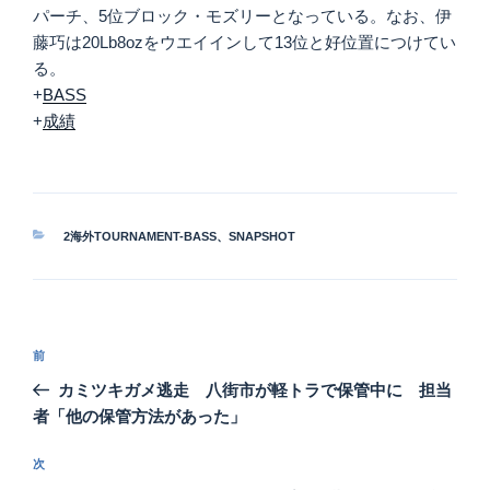
パーチ、5位ブロック・モズリーとなっている。なお、伊
藤巧は20Lb8ozをウエイインして13位と好位置につけてい
る。
+
BASS
+
成績
カ
2海外TOURNAMENT-BASS
、
SNAPSHOT
テ
ゴ
リ
ー
投
前
前
稿
の
カミツキガメ逃走 八街市が軽トラで保管中に 担当
ナ
投
者「他の保管方法があった」
ビ
稿
ゲ
次
次