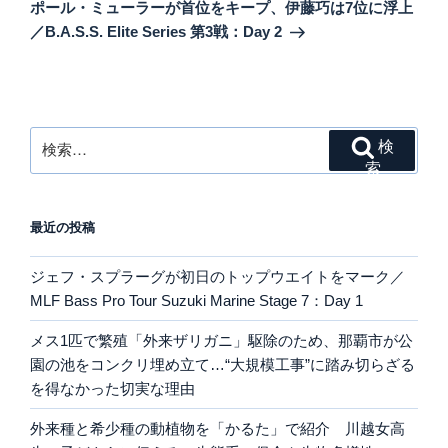
の
ー
ポール・ミューラーが首位をキープ、伊藤巧は7位に浮上
投
シ
／B.A.S.S. Elite Series 第3戦：Day 2
稿
ョ
ン
検
検
索:
索
最近の投稿
ジェフ・スプラーグが初日のトップウエイトをマーク／
MLF Bass Pro Tour Suzuki Marine Stage 7：Day 1
メス1匹で繁殖「外来ザリガニ」駆除のため、那覇市が公
園の池をコンクリ埋め立て…“大規模工事”に踏み切らざる
を得なかった切実な理由
外来種と希少種の動植物を「かるた」で紹介 川越女高