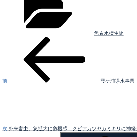
ゴ
リ
ー
魚＆水棲生物
前
投
の
稿
投
稿
ナ
ビ
ゲ
前
霞ケ浦導水事業
次
ー
の
シ
投
稿
ョ
ン
次
外来害虫、急拡大に危機感 クビアカツヤカミキリに神経
検