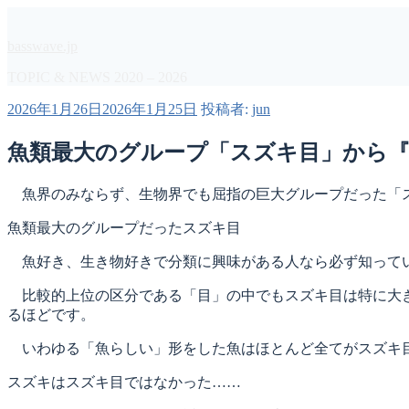
コ
ン
basswave.jp
テ
ン
TOPIC & NEWS 2020 – 2026
ツ
投
2026年1月26日
2026年1月25日
投稿者:
jun
へ
稿
ス
日:
魚類最大のグループ「スズキ目」から『
キ
ッ
プ
魚界のみならず、生物界でも屈指の巨大グループだった「
魚類最大のグループだったスズキ目
魚好き、生き物好きで分類に興味がある人なら必ず知ってい
比較的上位の区分である「目」の中でもスズキ目は特に大きく
るほどです。
いわゆる「魚らしい」形をした魚はほとんど全てがスズキ目
スズキはスズキ目ではなかった……