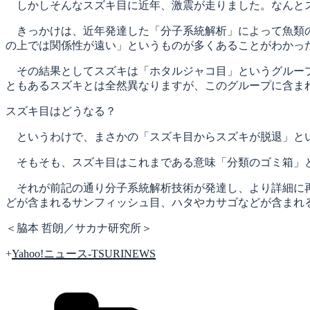
しかしそんなスズキ目に近年、激震が走りました。なんとス
きっかけは、近年発達した「分子系統解析」によって魚類の
の上では関係性が遠い」というものが多くあることがわかっ
その結果としてスズキは「ホタルジャコ目」というグループ
ともあるスズキとは全然異なりますが、このグループに含ま
スズキ目はどうなる？
というわけで、まさかの「スズキ目からスズキが脱退」とい
そもそも、スズキ目はこれまである意味「分類のゴミ箱」と
それが前記の通り分子系統解析技術が発達し、より詳細に再
どが含まれるサンフィッシュ目、ハタやカサゴなどが含まれ
＜脇本 哲朗／サカナ研究所＞
+
Yahoo!ニュース-TSURINEWS
カ
テ