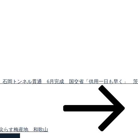
 石岡トンネル貫通 6月完成 国交省「供用一日も早く」 
尖らす梅産地 和歌山
検