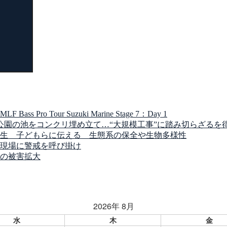
索
Tour Suzuki Marine Stage 7：Day 1
公園の池をコンクリ埋め立て…“大規模工事”に踏み切らざるを
生 子どもらに伝える 生態系の保全や生物多様性
現場に警戒を呼び掛け
の被害拡大
2026年 8月
水
木
金