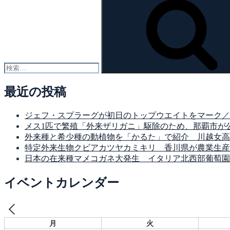
索:
最近の投稿
ジェフ・スプラーグが初日のトップウエイトをマーク／MLF Bass Pro 
メス1匹で繁殖「外来ザリガニ」駆除のため、那覇市が
外来種と希少種の動植物を「かるた」で紹介 川越女高
特定外来生物クビアカツヤカミキリ 香川県が農業生産
日本の在来種マメコガネ大発生 イタリア北西部葡萄園
イベントカレンダー
月
火