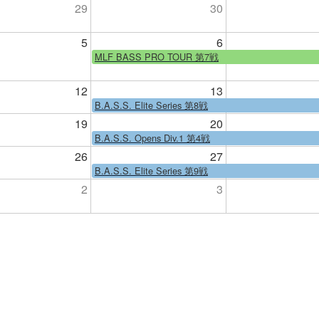
29
30
5
6
MLF BASS PRO TOUR 第7戦
12
13
B.A.S.S. Elite Series 第8戦
19
20
B.A.S.S. Opens Div.1 第4戦
26
27
B.A.S.S. Elite Series 第9戦
2
3