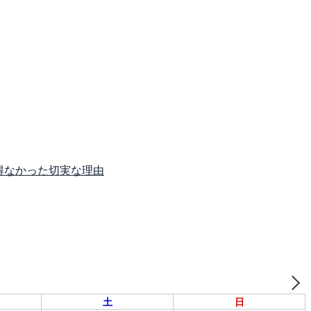
得なかった切実な理由
土
日