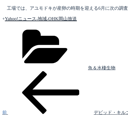
工場では、アユモドキが産卵の時期を迎える6月に次の調査
+
Yahoo!ニュース-地域-OHK岡山放送
カ
テ
ゴ
リ
ー
魚＆水棲生物
前
投
の
稿
投
稿
ナ
ビ
ゲ
前
デビッド・キルゴアが初日
次
ー
の