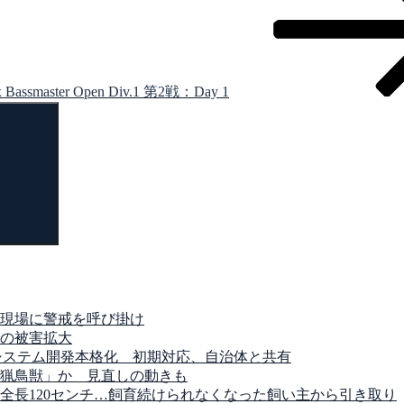
master Open Div.1 第2戦：Day 1
検
索
現場に警戒を呼び掛け
の被害拡大
システム開発本格化 初期対応、自治体と共有
猟鳥獣」か 見直しの動きも
全長120センチ…飼育続けられなくなった飼い主から引き取り