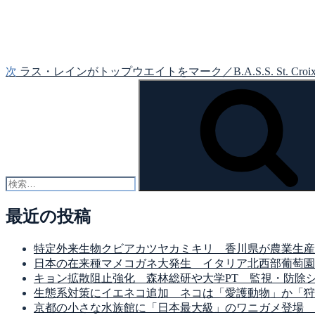
シ
投
稿
ョ
ン
次
ラス・レインがトップウエイトをマーク／B.A.S.S. St. Croix Bass
検
索:
最近の投稿
特定外来生物クビアカツヤカミキリ 香川県が農業生産
日本の在来種マメコガネ大発生 イタリア北西部葡萄園
キョン拡散阻止強化 森林総研や大学PT 監視・防除
生態系対策にイエネコ追加 ネコは「愛護動物」か「狩
京都の小さな水族館に「日本最大級」のワニガメ登場 