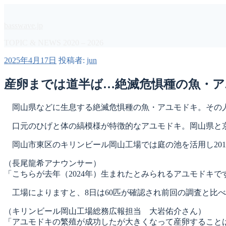
コ
ン
basswave.jp
テ
ン
TOPIC & NEWS 2020 – 2026
ツ
投
2025年4月17日
投稿者:
jun
へ
稿
ス
日:
産卵までは道半ば…絶滅危惧種の魚・ア
キ
ッ
プ
岡山県などに生息する絶滅危惧種の魚・アユモドキ。その人
口元のひげと体の縞模様が特徴的なアユモドキ。岡山県と京
岡山市東区のキリンビール岡山工場では庭の池を活用し201
（長尾龍希アナウンサー）
「こちらが去年（2024年）生まれたとみられるアユモドキ
工場によりますと、8日は60匹が確認され前回の調査と比
（キリンビール岡山工場総務広報担当 大岩佑介さん）
「アユモドキの繁殖が成功したが大きくなって産卵すること