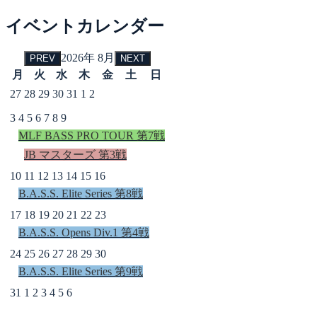
イベントカレンダー
2026年 8月
PREV
NEXT
月
火
水
木
金
土
日
27
28
29
30
31
1
2
3
4
5
6
7
8
9
MLF BASS PRO TOUR 第7戦
JB マスターズ 第3戦
10
11
12
13
14
15
16
B.A.S.S. Elite Series 第8戦
17
18
19
20
21
22
23
B.A.S.S. Opens Div.1 第4戦
24
25
26
27
28
29
30
B.A.S.S. Elite Series 第9戦
31
1
2
3
4
5
6