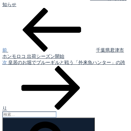
知らせ
前
投
の
稿
投
稿
ナ
ビ
ゲ
前
千葉県君津市
ホンモロコ 出荷シーズン開始
ー
次
次
皇居のお堀でブルーギルと戦う「外来魚ハンター」の誇
シ
の
投
ョ
稿
ン
り
検
索:
検
索