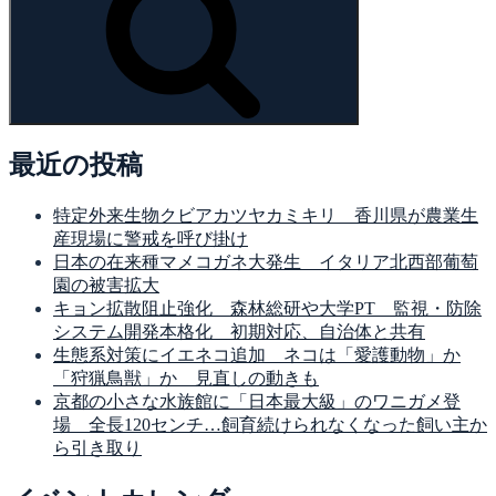
最近の投稿
特定外来生物クビアカツヤカミキリ 香川県が農業生
産現場に警戒を呼び掛け
日本の在来種マメコガネ大発生 イタリア北西部葡萄
園の被害拡大
キョン拡散阻止強化 森林総研や大学PT 監視・防除
システム開発本格化 初期対応、自治体と共有
生態系対策にイエネコ追加 ネコは「愛護動物」か
「狩猟鳥獣」か 見直しの動きも
京都の小さな水族館に「日本最大級」のワニガメ登
場 全長120センチ…飼育続けられなくなった飼い主か
ら引き取り