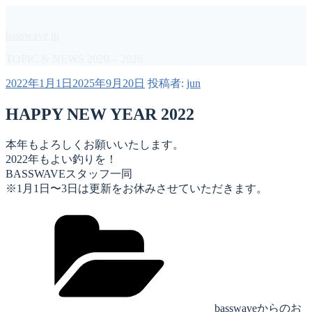
コ
ン
basswave.jp
テ
ン
TOPIC & NEWS 2020 – 2026
ツ
投
2022年1月1日
2025年9月20日
投稿者:
jun
へ
稿
ス
HAPPY NEW YEAR 2022
日:
キ
ッ
プ
本年もよろしくお願いいたします。
2022年もよい釣りを！
BASSWAVEスタッフ一同
※1月1日〜3日は更新をお休みさせていただきます。
カ
テ
ゴ
リ
ー
basswaveからのお