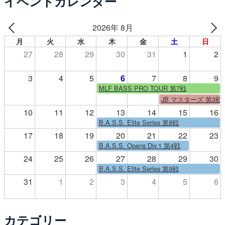
イベントカレンダー
2026年 8月
月
火
水
木
金
土
日
27
28
29
30
31
1
2
3
4
5
6
7
8
9
MLF BASS PRO TOUR 第7戦
JB マスターズ 第3戦
10
11
12
13
14
15
16
B.A.S.S. Elite Series 第8戦
17
18
19
20
21
22
23
B.A.S.S. Opens Div.1 第4戦
24
25
26
27
28
29
30
B.A.S.S. Elite Series 第9戦
31
1
2
3
4
5
6
カテゴリー