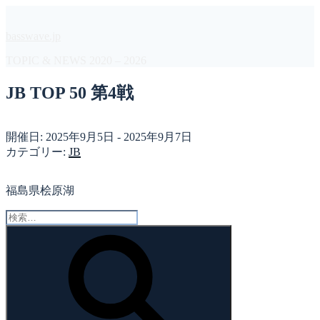
コ
ン
basswave.jp
テ
ン
TOPIC & NEWS 2020 – 2026
ツ
へ
JB TOP 50 第4戦
ス
キ
ッ
開催日: 2025年9月5日 - 2025年9月7日
プ
カテゴリー:
JB
福島県桧原湖
検
索:
検
索