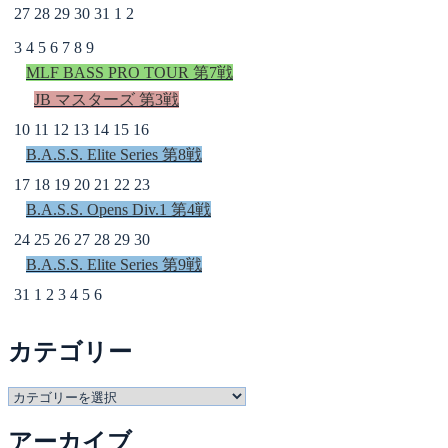
27
28
29
30
31
1
2
3
4
5
6
7
8
9
MLF BASS PRO TOUR 第7戦
JB マスターズ 第3戦
10
11
12
13
14
15
16
B.A.S.S. Elite Series 第8戦
17
18
19
20
21
22
23
B.A.S.S. Opens Div.1 第4戦
24
25
26
27
28
29
30
B.A.S.S. Elite Series 第9戦
31
1
2
3
4
5
6
カテゴリー
カ
テ
アーカイブ
ゴ