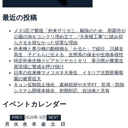
最近の投稿
メス1匹で繁殖「外来ザリガニ」駆除のため、那覇市が
公園の池をコンクリ埋め立て…“大規模工事”に踏み切
らざるを得なかった切実な理由
外来種と希少種の動植物を「かるた」で紹介 川越女
高生 子どもらに伝える 生態系の保全や生物多様性
特定外来生物クビアカツヤカミキリ 香川県が農業生
産現場に警戒を呼び掛け
日本の在来種マメコガネ大発生 イタリア北西部葡萄
園の被害拡大
キョン拡散阻止強化 森林総研や大学PT 監視・防除
システム開発本格化 初期対応、自治体と共有
イベントカレンダー
2026年 8月
PREV
NEXT
月
火
水
木
金
土
日