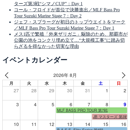
ターズ第3戦“シマノCUP”：Day 1
コール・フロイドが首位で決勝進出／MLF Bass Pro
Tour Suzuki Marine Stage 7：Day 2
ジェフ・スプラーグが初日のトップウエイトをマーク
／MLF Bass Pro Tour Suzuki Marine Stage 7：Day 1
メス1匹で繁殖「外来ザリガニ」駆除のため、那覇市が
公園の池をコンクリ埋め立て…“大規模工事”に踏み切
らざるを得なかった切実な理由
イベントカレンダー
2026年 8月
月
火
水
木
金
土
日
27
28
29
30
31
1
2
3
4
5
6
7
8
9
MLF BASS PRO TOUR 第7戦
JB マスターズ 第3戦
10
11
12
13
14
15
16
B.A.S.S. Elite Series 第8戦