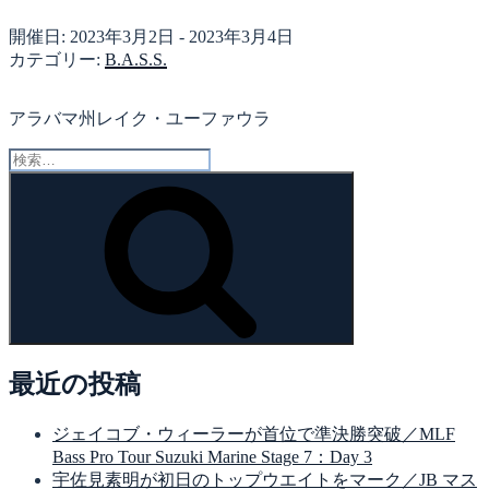
開催日: 2023年3月2日 - 2023年3月4日
カテゴリー:
B.A.S.S.
アラバマ州レイク・ユーファウラ
検
索:
検
索
最近の投稿
ジェイコブ・ウィーラーが首位で準決勝突破／MLF
Bass Pro Tour Suzuki Marine Stage 7：Day 3
宇佐見素明が初日のトップウエイトをマーク／JB マス