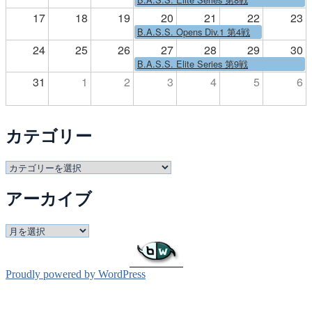
17
18
19
20
21
22
23
B.A.S.S. Opens Div.1 第4戦
24
25
26
27
28
29
30
B.A.S.S. Elite Series 第9戦
31
1
2
3
4
5
6
カテゴリー
カ
テ
アーカイブ
ゴ
リ
ー
ア
ー
カ
イ
Proudly powered by WordPress
ブ