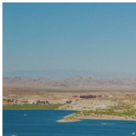
コ
ン
テ
ン
ツ
へ
ス
キ
ッ
プ