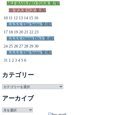
MLF BASS PRO TOUR 第7戦
JB マスターズ 第3戦
10
11
12
13
14
15
16
B.A.S.S. Elite Series 第8戦
17
18
19
20
21
22
23
B.A.S.S. Opens Div.1 第4戦
24
25
26
27
28
29
30
B.A.S.S. Elite Series 第9戦
31
1
2
3
4
5
6
カテゴリー
カ
テ
アーカイブ
ゴ
リ
ー
ア