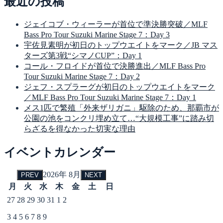
最近の投稿
ジェイコブ・ウィーラーが首位で準決勝突破／MLF
Bass Pro Tour Suzuki Marine Stage 7：Day 3
宇佐見素明が初日のトップウエイトをマーク／JB マス
ターズ第3戦“シマノCUP”：Day 1
コール・フロイドが首位で決勝進出／MLF Bass Pro
Tour Suzuki Marine Stage 7：Day 2
ジェフ・スプラーグが初日のトップウエイトをマーク
／MLF Bass Pro Tour Suzuki Marine Stage 7：Day 1
メス1匹で繁殖「外来ザリガニ」駆除のため、那覇市が
公園の池をコンクリ埋め立て…“大規模工事”に踏み切
らざるを得なかった切実な理由
イベントカレンダー
2026年 8月
PREV
NEXT
月
火
水
木
金
土
日
27
28
29
30
31
1
2
3
4
5
6
7
8
9