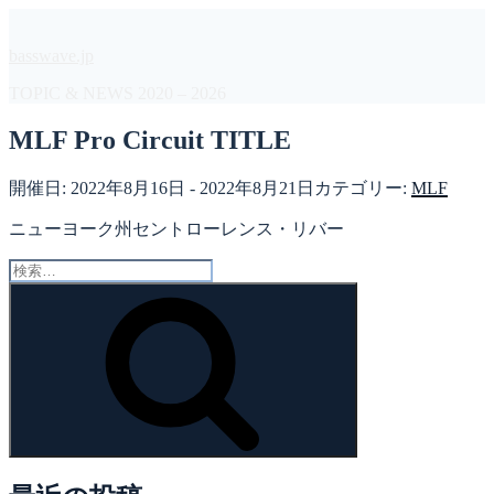
コ
ン
basswave.jp
テ
ン
TOPIC & NEWS 2020 – 2026
ツ
へ
MLF Pro Circuit TITLE
ス
キ
開催日: 2022年8月16日 - 2022年8月21日
カテゴリー:
MLF
ッ
プ
ニューヨーク州セントローレンス・リバー
検
索:
検
索