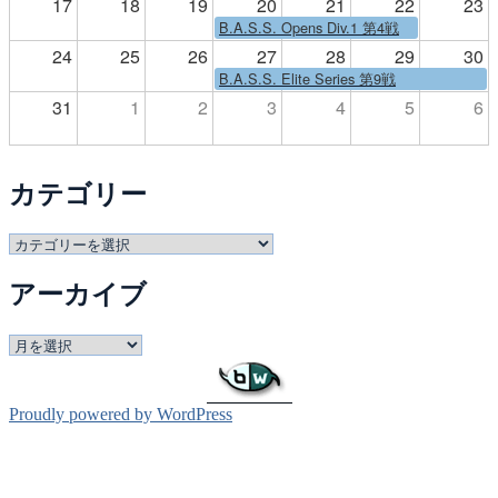
17
18
19
20
21
22
23
B.A.S.S. Opens Div.1 第4戦
24
25
26
27
28
29
30
B.A.S.S. Elite Series 第9戦
31
1
2
3
4
5
6
カテゴリー
カ
テ
アーカイブ
ゴ
リ
ー
ア
ー
カ
イ
Proudly powered by WordPress
ブ