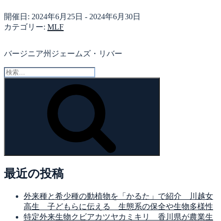
開催日: 2024年6月25日 - 2024年6月30日
カテゴリー:
MLF
バージニア州ジェームズ・リバー
検
索:
検
索
最近の投稿
外来種と希少種の動植物を「かるた」で紹介 川越女
高生 子どもらに伝える 生態系の保全や生物多様性
特定外来生物クビアカツヤカミキリ 香川県が農業生