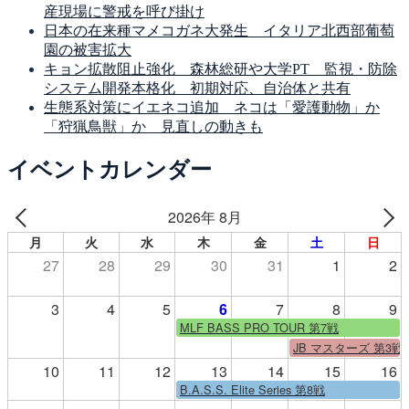
産現場に警戒を呼び掛け
日本の在来種マメコガネ大発生 イタリア北西部葡萄
園の被害拡大
キョン拡散阻止強化 森林総研や大学PT 監視・防除
システム開発本格化 初期対応、自治体と共有
生態系対策にイエネコ追加 ネコは「愛護動物」か
「狩猟鳥獣」か 見直しの動きも
イベントカレンダー
2026年 8月
月
火
水
木
金
土
日
27
28
29
30
31
1
2
3
4
5
6
7
8
9
MLF BASS PRO TOUR 第7戦
JB マスターズ 第3戦
10
11
12
13
14
15
16
B.A.S.S. Elite Series 第8戦