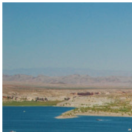
コ
ン
テ
ン
ツ
へ
ス
キ
ッ
プ