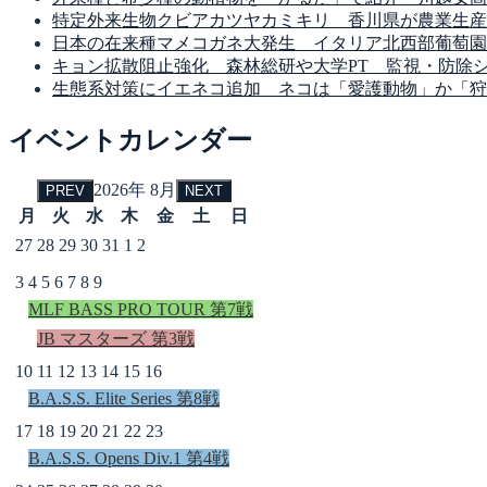
特定外来生物クビアカツヤカミキリ 香川県が農業生産
日本の在来種マメコガネ大発生 イタリア北西部葡萄園
キョン拡散阻止強化 森林総研や大学PT 監視・防除
生態系対策にイエネコ追加 ネコは「愛護動物」か「狩
イベントカレンダー
2026年 8月
PREV
NEXT
月
火
水
木
金
土
日
27
28
29
30
31
1
2
3
4
5
6
7
8
9
MLF BASS PRO TOUR 第7戦
JB マスターズ 第3戦
10
11
12
13
14
15
16
B.A.S.S. Elite Series 第8戦
17
18
19
20
21
22
23
B.A.S.S. Opens Div.1 第4戦