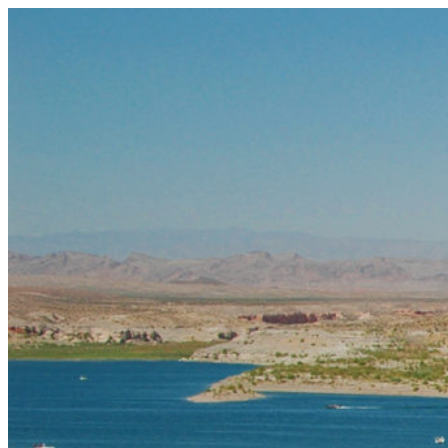
コ
ン
テ
ン
ツ
へ
ス
キ
ッ
プ