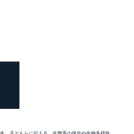
検
索
生 子どもらに伝える 生態系の保全や生物多様性