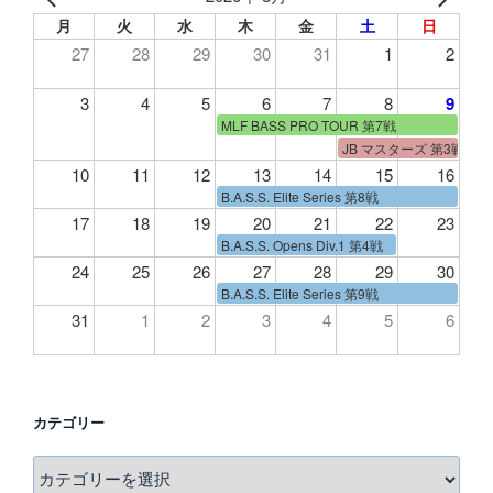
月
火
水
木
金
土
日
27
28
29
30
31
1
2
3
4
5
6
7
8
9
MLF BASS PRO TOUR 第7戦
JB マスターズ 第3戦
10
11
12
13
14
15
16
B.A.S.S. Elite Series 第8戦
17
18
19
20
21
22
23
B.A.S.S. Opens Div.1 第4戦
24
25
26
27
28
29
30
B.A.S.S. Elite Series 第9戦
31
1
2
3
4
5
6
カテゴリー
カ