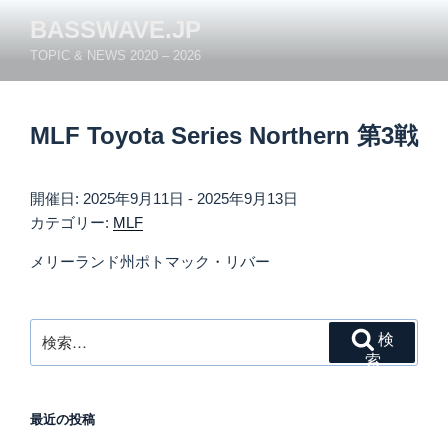
コ
BASSWAVE.JP
ン
TOPIC & NEWS 2020 – 2026
テ
ン
ツ
MLF Toyota Series Northern 第3戦
へ
ス
キ
開催日: 2025年9月11日 - 2025年9月13日
ッ
カテゴリー:
MLF
プ
メリーランド州ポトマック・リバー
検
検
索:
索
最近の投稿