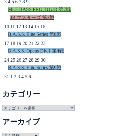
3
4
5
6
7
8
9
MLF BASS PRO TOUR 第7戦
JB マスターズ 第3戦
10
11
12
13
14
15
16
B.A.S.S. Elite Series 第8戦
17
18
19
20
21
22
23
B.A.S.S. Opens Div.1 第4戦
24
25
26
27
28
29
30
B.A.S.S. Elite Series 第9戦
31
1
2
3
4
5
6
カテゴリー
カ
テ
アーカイブ
ゴ
リ
ー
ア