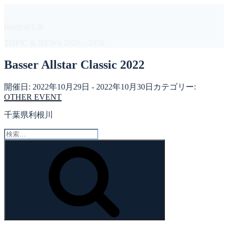
コ
ン
basswave.jp
テ
ン
TOPIC & NEWS 2020 – 2026
ツ
へ
Basser Allstar Classic 2022
ス
キ
開催日: 2022年10月29日 - 2022年10月30日
カテゴリー:
ッ
OTHER EVENT
プ
千葉県利根川
検
索:
検
索