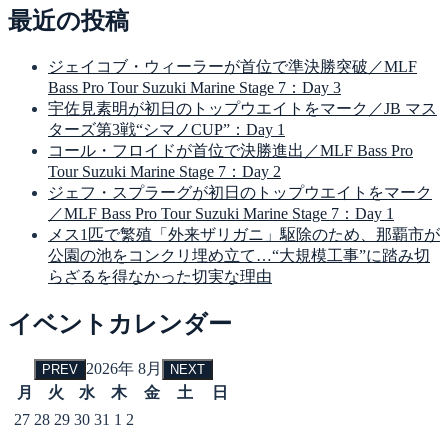
最近の投稿
ジェイコブ・ウィーラーが首位で準決勝突破／MLF
Bass Pro Tour Suzuki Marine Stage 7：Day 3
宇佐見素明が初日のトップウエイトをマーク／JB マス
ターズ第3戦“シマノCUP”：Day 1
コール・フロイドが首位で決勝進出／MLF Bass Pro
Tour Suzuki Marine Stage 7：Day 2
ジェフ・スプラーグが初日のトップウエイトをマーク
／MLF Bass Pro Tour Suzuki Marine Stage 7：Day 1
メス1匹で繁殖「外来ザリガニ」駆除のため、那覇市が
公園の池をコンクリ埋め立て…“大規模工事”に踏み切
らざるを得なかった切実な理由
イベントカレンダー
2026年 8月
PREV
NEXT
月
火
水
木
金
土
日
27
28
29
30
31
1
2